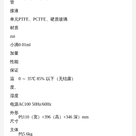
管
接液
单元
PTFE、PCTFE、硬质玻璃
材质
zui
小滴
0.01ml
加量
性能
保证
温
0 ～ 35℃ 85% 以下（无结露）
度、
湿度
电源
AC100 50Hz/60Hz
外形
约110（宽）×396（高）×346 深）mm
尺寸
主体
约5.6kg