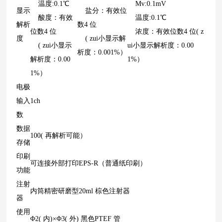
温度:0.1℃
Mv:0.1mV
显示
盐分：有效位
酸度：有效
温度:0.1℃
解析
数4 位
位数4 位
浓度：有效位数4 位( z
度
( zui小显示解
( zui小显示
ui小显示解析度：0.00
析度：0.001%）
解析度：0.00
1%）
1%）
电极
输入
1ch
数
数据
100( 再解析可能）
存储
印刷
可连接外部打印EPS-R（普通纸印刷）
功能
注射
内筒精密研磨型20ml 棕色注射器
器
使用
Φ2( 内)×Φ3( 外) 黑色PTEF 管