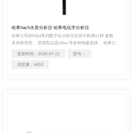
哈希hach水质分析仪 哈希电化学分析仪
哈希公司的HQd系列数字化分析仪目前可检测11种 参数，
具有标准型、 坚固型以及UItra 等多种电极选择。 哈希公司
的HQd数字化分析仪具有测量灵活性高， 电极 更换等操作
更新时间：
2026-07-21
型号：
非常简单， 且可以自动识别电极。 整套测量 装置包含了各
种 lniCALTM电极， 可测量pH、 电导率、 溶解氧（LDO）
浏览量：
4453
， LBOD， ORP以及钠、 铵、 氨、 氟、 硝酸盐、 氯。