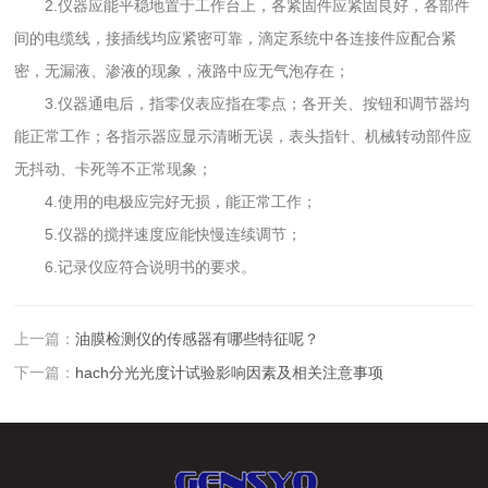
2.仪器应能平稳地置于工作台上，各紧固件应紧固良好，各部件
间的电缆线，接插线均应紧密可靠，滴定系统中各连接件应配合紧
密，无漏液、渗液的现象，液路中应无气泡存在；
3.仪器通电后，指零仪表应指在零点；各开关、按钮和调节器均
能正常工作；各指示器应显示清晰无误，表头指针、机械转动部件应
无抖动、卡死等不正常现象；
4.使用的电极应完好无损，能正常工作；
5.仪器的搅拌速度应能快慢连续调节；
6.记录仪应符合说明书的要求。
上一篇：
油膜检测仪的传感器有哪些特征呢？
下一篇：
hach分光光度计试验影响因素及相关注意事项