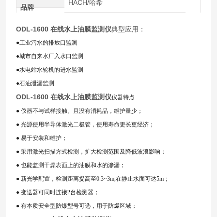
HACH/哈希
品牌
ODL-1600 在线水上油膜监测仪
典型应用：
●工业污水的排放口监测
●城市自来水厂入水口监测
●水电站水轮机的进水监测
●石油泄漏监测
ODL-1600 在线水上油膜监测仪
仪器特点
● 仪器不与试样接触。且没有消耗品，维护量少；
● 光源使用半导体激光二极管，使用寿命更长更经济；
● 易于安装和维护；
● 采用激光扫描方式检测，扩大检测范围及降低波浪影响；
● 也能监测干燥表面上的油膜和水的渗漏；
● 新光学配置，检测距离提高至0.3~3m,在静止水面可达5m；
● 变送器可同时连接2台检测器；
● 有本质安全型防爆型号可选，用于防爆区域；