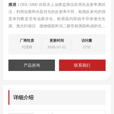
描述：
ODL-1600 在线水上油膜监测仪采用光反射率测试
法，利用油膜和水面对光的反射率不同，检测反射光的强
度来判断是否有油膜存在。检测器内部由半导体激光光
源、激光扫描仪、抛物镜面和光二极管检测器构成的光学
系统和电路部分组成。检测时，光源发出激光，通过扫描
仪周期性的在 x-y 轴方向进行激光扫描，使光束能垂直照
厂商性质
更新时间
访问量
射到水面上。光束遇水面后反射至抛物镜面，再由镜面将
代理商
2026-07-21
2732
放射光聚焦至光检测器。
产品咨询
联系我们
详细介绍