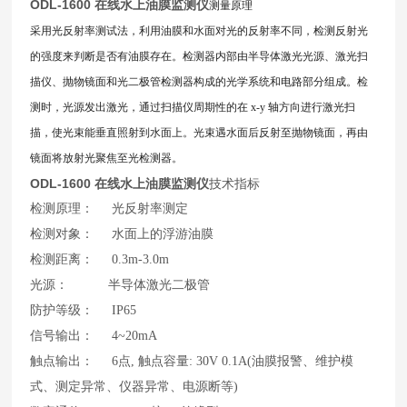
ODL-1600 在线水上油膜监测仪
测量原理
采用光反射率测试法，利用油膜和水面对光的反射率不同，检测反射光
的强度来判断是否有油膜存在。检测器内部由半导体激光光源、激光扫
描仪、抛物镜面和光二极管检测器构成的光学系统和电路部分组成。检
测时，光源发出激光，通过扫描仪周期性的在 x-y 轴方向进行激光扫
描，使光束能垂直照射到水面上。光束遇水面后反射至抛物镜面，再由
镜面将放射光聚焦至光检测器。
ODL-1600 在线水上油膜监测仪
技术指标
检测原理： 光反射率测定
检测对象： 水面上的浮游油膜
检测距离： 0.3m-3.0m
光源： 半导体激光二极管
防护等级： IP65
信号输出： 4~20mA
触点输出： 6点, 触点容量: 30V 0.1A(油膜报警、维护模
式、测定异常、仪器异常、电源断等)