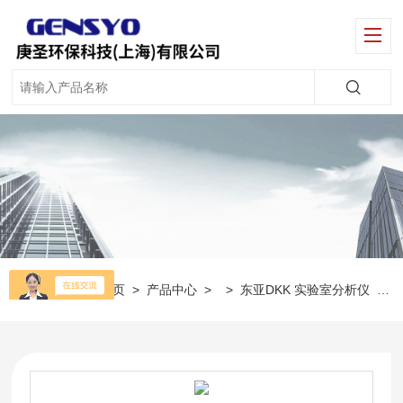
当前位置：
首页
>
产品中心
> >
东亚DKK 实验室分析仪
>
A