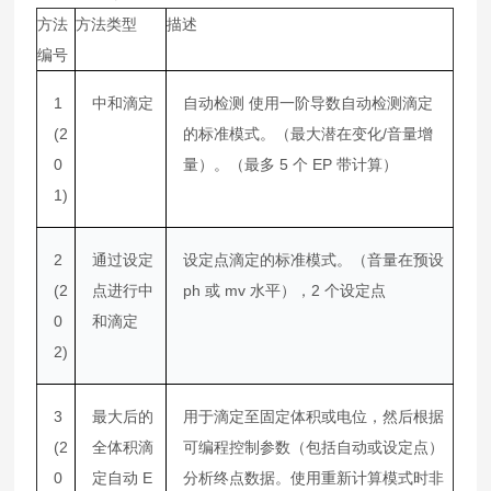
方法
方法类型
描述
编号
1
中和滴定
自动检测 使用一阶导数自动检测滴定
(2
的标准模式。（最大潜在变化/音量增
0
量）。（最多 5 个 EP 带计算）
1)
2
通过设定
设定点滴定的标准模式。（音量在预设
(2
点进行中
ph 或 mv 水平），2 个设定点
0
和滴定
2)
3
最大后的
用于滴定至固定体积或电位，然后根据
(2
全体积滴
可编程控制参数（包括自动或设定点）
0
定自动 E
分析终点数据。使用重新计算模式时非