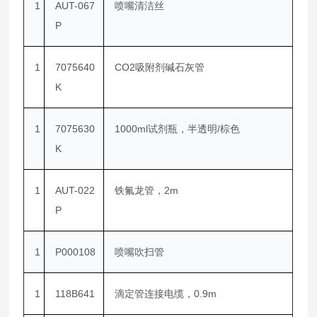
1
AUT-067
喷嘴清洁丝
P
1
7075640
CO2吸附剂碱石灰管
K
1
7075630
1000ml试剂瓶，半透明/棕色
K
1
AUT-022
铁氟龙管，2m
P
1
P000108
喷嘴吹扫管
1
118B641
滴定管连接电缆，0.9m