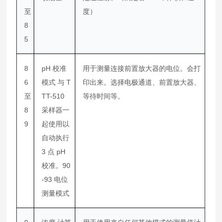
至
度）
8
5
8
pH 校准
用于测量连接前置放大器的电位。会打
6
模式 与 T
印出来。选择电极通道、前置放大器、
至
TT-510
等待时间等。
8
采样器一
9
起使用以
自动执行
3 点 pH
校准。90
-93 电位
测量模式