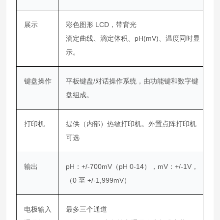
展示
彩色图形 LCD，带背光
滴定曲线、滴定体积、pH(mV)、温度同时显
示。
键盘操作
平板键盘/对话操作系统，由功能键和数字键
盘组成。
打印机
提供（内部）热敏打印机。外置点阵打印机
可选
输出
pH：+/-700mV（pH 0-14），mV：+/-1V，
（0 至 +/-1,999mV）
电极输入
最多三个通道