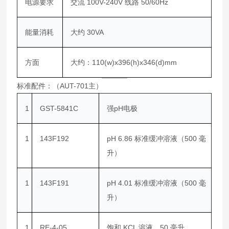
电源要求
交流 100V-240V 线路 50/60Hz
能量消耗
大约 30VA
方面
大约：110(w)x396(h)x346(d)mm
标准配件：（AUT-701主）
1
GST-5841C
强pH电极
1
143F192
pH 6.86 标准缓冲溶液（500 毫
升）
1
143F191
pH 4.01 标准缓冲溶液（500 毫
升）
1
RE-4-05
饱和 KCL 溶液，50 毫升