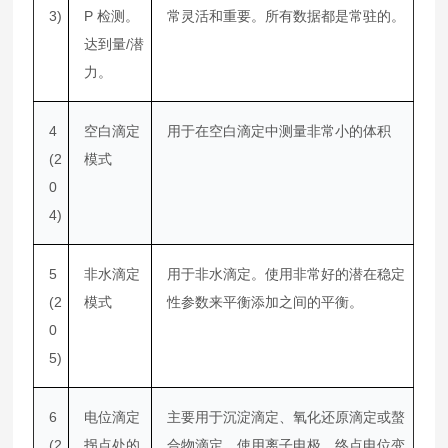
3)
P 检测。
常灵活和重要。所有数据都是常驻的。
达到量/潜
力。
4
空白滴定
用于在空白滴定中测量非常小的体积
(2
模式
0
4)
5
非水滴定
用于非水滴定。使用非常好的潜在稳定
(2
模式
性参数来平衡添加之间的平衡。
0
5)
6
电位滴定
主要用于沉淀滴定、氧化还原滴定或螯
(2
拐点处的
合物滴定，使用离子电极，终点电位变