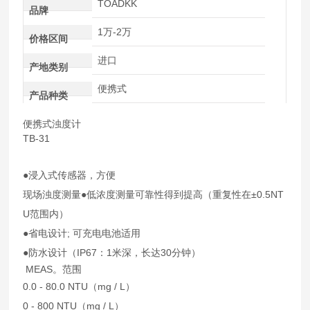
TOADKK
品牌
1万-2万
价格区间
进口
产地类别
便携式
产品种类
便携式浊度计
TB-31
●浸入式传感器，方便
现场浊度测量●低浓度测量可靠性得到提高（重复性在±0.5NT
U范围内）
●省电设计; 可充电电池适用
●防水设计（IP67：1米深，长达30分钟）
MEAS。范围
0.0 - 80.0 NTU（mg / L）
0 - 800 NTU（mg / L）