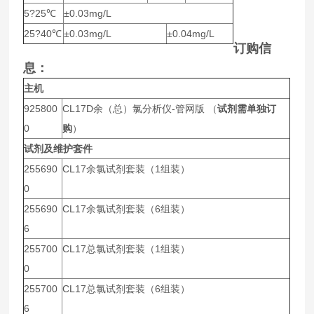
5
?25℃
±0.03mg/L
25
?40℃
±0.03mg/L
±0.04mg/L
订购信
息：
主机
925800
CL17D
余（总）氯分析仪-管网版 （
试剂需单独订
0
购
）
试剂及维护套件
255690
CL17
余氯试剂套装（1组装）
0
255690
CL17
余氯试剂套装（6组装）
6
255700
CL17
总氯试剂套装（1组装）
0
255700
CL17
总氯试剂套装（6组装）
6