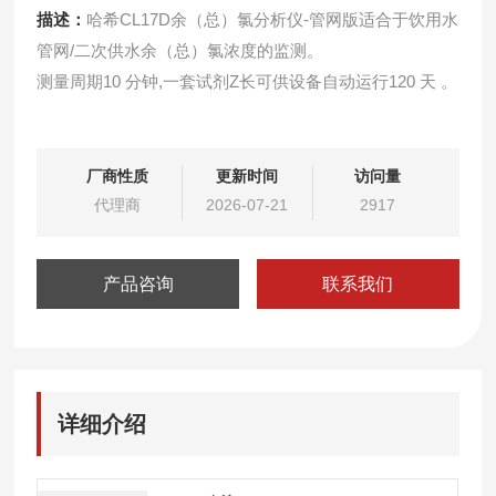
描述：
哈希CL17D余（总）氯分析仪-管网版适合于饮用水
管网/二次供水余（总）氯浓度的监测。
测量周期10 分钟,一套试剂Z长可供设备自动运行120 天 。
厂商性质
更新时间
访问量
代理商
2026-07-21
2917
产品咨询
联系我们
详细介绍