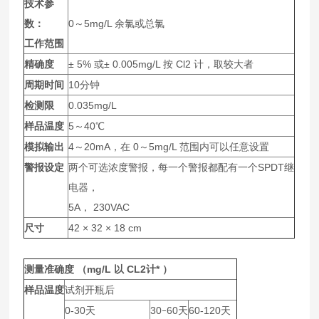
技术参
数：
0
～5mg/L 余氯或总氯
工作范围
精确度
± 5% 或± 0.005mg/L 按 Cl2 计，取较大者
周期时间
10
分钟
检测限
0.035mg/L
样品温度
5
～40℃
模拟输出
4
～20mA，在 0～5mg/L 范围内可以任意设置
警报设定
两个可选浓度警报，每一个警报都配有一个SPDT继
电器，
5A
， 230VAC
尺寸
42
× 32 × 18 cm
测量准确度 （mg/L 以 CL2计* ）
样品温度
试剂开瓶后
0-30
天
30
60
天
60-120
天
–