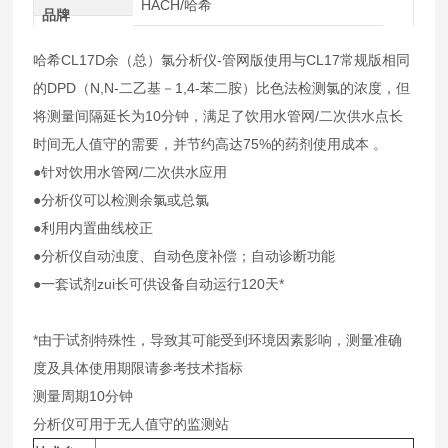
HACH/哈希
品牌
哈希CL17D余（总）氯分析仪-管网版使用与CL17常规版相同
的DPD（N,N-二乙基－1,4-苯二胺）比色法检测氯的浓度，但
将测量间隔延长为10分钟，满足了饮用水管网/二次供水点长
时间无人值守的需要，并节约高达75%的药剂使用成本 。
●针对饮用水管网/二次供水应用
●分析仪可以检测余氯或总氯
●利用内置曲线校正
●分析仪自动浊度、自动色度补偿；自动诊断功能
●一套试剂zui长可供设备自动运行120天*
*由于试剂特殊性，导致其可能受到环境因素影响，测量准确
度及具体使用期限请参考技术指标
测量周期10分钟
分析仪可用于无人值守的监测站