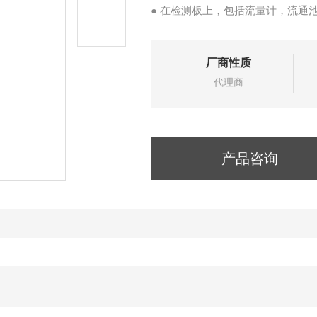
● 在检测板上，包括流量计，流通池
● 对流量要求小——样品的代表性
● 高精度的温度补偿系统
厂商性质
● 自动增压参比电极——长效稳定
代理商
● 流通池同时用作校正杯——不需
● 所有材料都是不锈钢或特殊的导
● 传感器快速接头即插
产品咨询