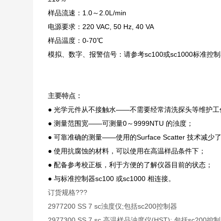
样品流速：1.0～2.0L/min
电源要求：220 VAC, 50 Hz, 40 VA
样品温度：0-70℃
模拟、数字、报警信号：请参考sc100或sc1000标准
主要特点：
● 光学元件从不接触水——不需要经常清洗探头等维护工
● 测量范围宽——可测量0～9999NTU 的浊度；
● 可靠准确的测量——使用的Surface Scatter 技术减
● 使用抗腐蚀的材料，可以使用在高温样品条件下；
● 配备参考校正板，利于方便的了解仪器目前的状态；
● 与标准控制器sc100 或sc1000 相连接。
订货规格???
2977200 SS 7 sc浊度仪;包括sc200控制器
2977300 SS 7 sc 高温样品浊度仪(HST); 包括sc20