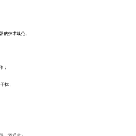
控制器的技术规范。
作；
少了干扰；
0控制器（双通道）