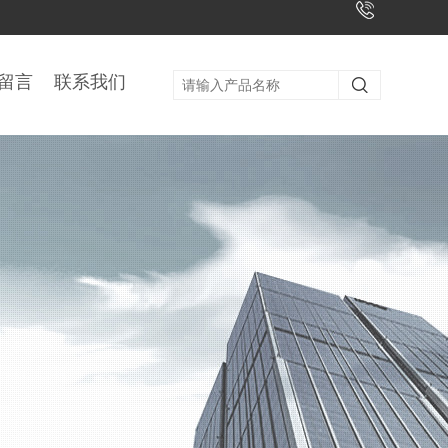
留言
联系我们