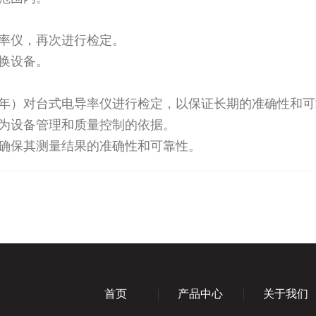
导率仪，再次进行检定。
更换设备。
一年）对台式电导率仪进行检定，以保证长期的准确性和
作为设备管理和质量控制的依据。
确保其测量结果的准确性和可靠性。
首页
产品中心
关于我们