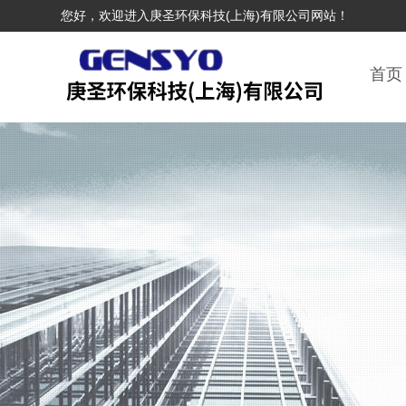
您好，欢迎进入庚圣环保科技(上海)有限公司网站！
首页