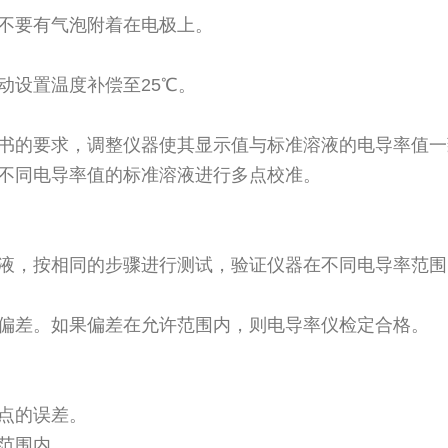
意不要有气泡附着在电极上。
动设置温度补偿至25℃。
明书的要求，调整仪器使其显示值与标准溶液的电导率值
用不同电导率值的标准溶液进行多点校准。
溶液，按相同的步骤进行测试，验证仪器在不同电导率范
算偏差。如果偏差在允许范围内，则电导率仪检定合格。
量点的误差。
许范围内。