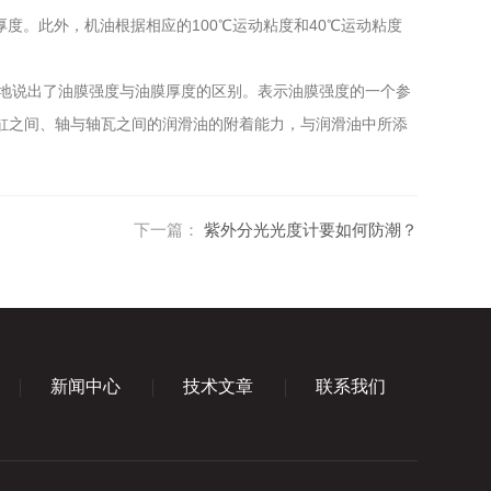
度。此外，机油根据相应的100℃运动粘度和40℃运动粘度
地说出了油膜强度与油膜厚度的区别。表示油膜强度的一个参
和气缸之间、轴与轴瓦之间的润滑油的附着能力，与润滑油中所添
下一篇：
紫外分光光度计要如何防潮？
新闻中心
技术文章
联系我们